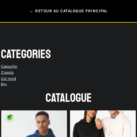
← RETOUR AU CATALOGUE PRINCIPAL
CATEGORIES
Capuche
Zippés
Col rond
Bio
CATALOGUE
23,50€
40,20€